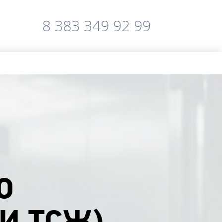
8 383 349 92 99
О
 И ТСЖ)